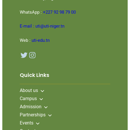
WhatsApp :
+227 92 98 79 00
E-mail : uti@uti-niger.tn
Web :
uti-edu.tn
Twitter
Instagram
Quick Links
About us
Campus
Admission
Partnerships
Events